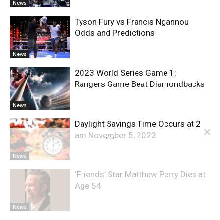
News
Tyson Fury vs Francis Ngannou
Odds and Predictions
News
2023 World Series Game 1:
Rangers Game Beat Diamondbacks
News
Daylight Savings Time Occurs at 2
am November 5, 2023
News
‘Friends’ Star Matthew Perry Dies at
Age 54
News