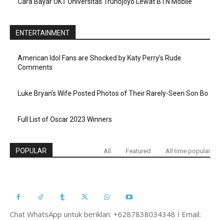
Cara Bayar UKT Universitas Trunojoyo Lewat BTN Mobile
ENTERTAINMENT
American Idol Fans are Shocked by Katy Perry’s Rude
Comments
Luke Bryan’s Wife Posted Photos of Their Rarely-Seen Son Bo
Full List of Oscar 2023 Winners
POPULAR
All
Featured
All time popular
Chat WhatsApp untuk beriklan: +6287838034348 I Email: