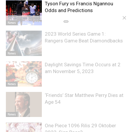
Tyson Fury vs Francis Ngannou
Odds and Predictions
News
2023 World Series Game 1:
Rangers Game Beat Diamondbacks
News
Daylight Savings Time Occurs at 2
am November 5, 2023
News
‘Friends’ Star Matthew Perry Dies at
Age 54
News
One Piece 1096 Rilis 29 Oktober