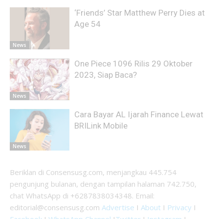
‘Friends’ Star Matthew Perry Dies at
Age 54
News
One Piece 1096 Rilis 29 Oktober
2023, Siap Baca?
News
Cara Bayar AL Ijarah Finance Lewat
BRILink Mobile
News
Beriklan di Consensusg.com, menjangkau 445.754
pengunjung bulanan, dengan tampilan halaman 742.750,
chat WhatsApp di +6287838034348. Email:
editorial@consensusg.com
Advertise
I
About
I
Privacy
I