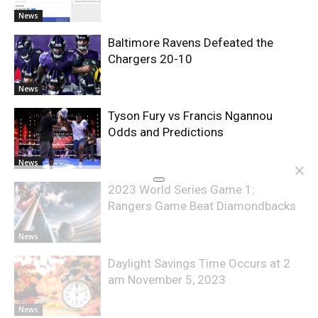
News
Baltimore Ravens Defeated the
Chargers 20-10
News
Tyson Fury vs Francis Ngannou
Odds and Predictions
News
2023 World Series Game 1:
Rangers Game Beat Diamondbacks
News
Daylight Savings Time Occurs at 2
am November 5, 2023
News