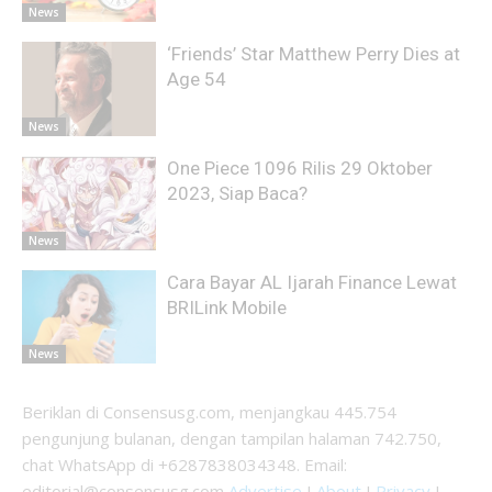
News
‘Friends’ Star Matthew Perry Dies at
Age 54
News
One Piece 1096 Rilis 29 Oktober
2023, Siap Baca?
News
Cara Bayar AL Ijarah Finance Lewat
BRILink Mobile
News
Beriklan di Consensusg.com, menjangkau 445.754
pengunjung bulanan, dengan tampilan halaman 742.750,
chat WhatsApp di +6287838034348. Email:
editorial@consensusg.com
Advertise
I
About
I
Privacy
I