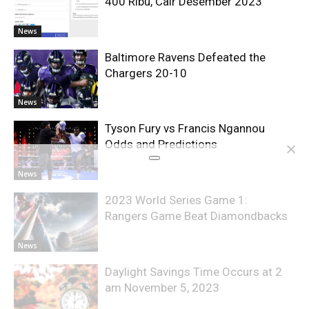
400 Ribu, Cair Desember 2023
News
Baltimore Ravens Defeated the
Chargers 20-10
News
Tyson Fury vs Francis Ngannou
Odds and Predictions
News
2023 World Series Game 1:
Rangers Game Beat Diamondbacks
News
Daylight Savings Time Occurs at 2
am November 5, 2023