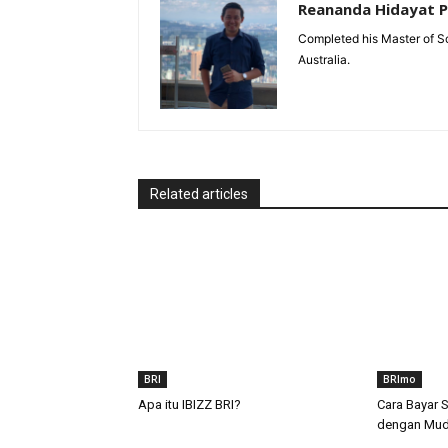
Reananda Hidayat 
Completed his Master of Sc
Australia.
Related articles
BRI
BRImo
Apa itu IBIZZ BRI?
Cara Bayar 
dengan Mu