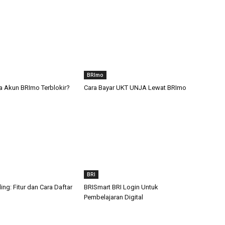
BRImo
 Akun BRImo Terblokir?
Cara Bayar UKT UNJA Lewat BRImo
BRI
ling: Fitur dan Cara Daftar
BRISmart BRI Login Untuk
Pembelajaran Digital