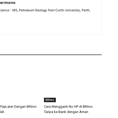
Permono
ience - MS, Petroleum Geology from Curtin University, Perth,
BRImo
SPayLater Dengan BRImo
Cara Mengganti No HP di BRImo
dah
Tanpa ke Bank dengan Aman