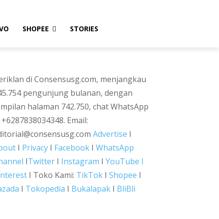
VO
SHOPEE
STORIES
eriklan di Consensusg.com, menjangkau
45.754 pengunjung bulanan, dengan
ampilan halaman 742.750, chat WhatsApp
i +6287838034348. Email:
ditorial@consensusg.com
Advertise
I
bout
I
Privacy
I
Facebook
I
WhatsApp
hannel
I
Twitter
I
Instagram
I
YouTube I
interest
I Toko Kami:
TikTok
I
Shopee
I
azada
I
Tokopedia
I
Bukalapak
I
BliBli