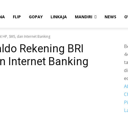
NA
FLIP
GOPAY
LINKAJA
MANDIRI
NEWS
O
 HP, SMS, dan Internet Banking
ldo Rekening BRI
B
4
n Internet Banking
t
d
e
A
C
P
L