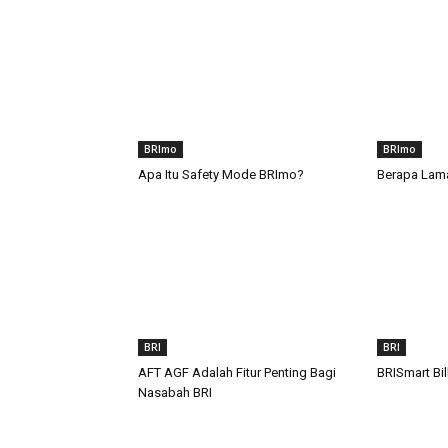
BRImo
BRImo
Apa Itu Safety Mode BRImo?
Berapa Lama
BRI
BRI
AFT AGF Adalah Fitur Penting Bagi
BRISmart Bil
Nasabah BRI