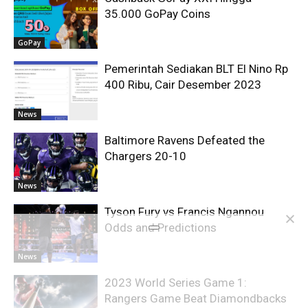
35.000 GoPay Coins
GoPay
Pemerintah Sediakan BLT El Nino Rp
400 Ribu, Cair Desember 2023
News
Baltimore Ravens Defeated the
Chargers 20-10
News
Tyson Fury vs Francis Ngannou
Odds and Predictions
News
2023 World Series Game 1:
Rangers Game Beat Diamondbacks