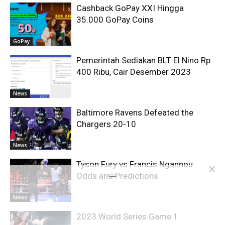
Cashback GoPay XXI Hingga
35.000 GoPay Coins
GoPay
Pemerintah Sediakan BLT El Nino Rp
400 Ribu, Cair Desember 2023
News
Baltimore Ravens Defeated the
Chargers 20-10
News
Tyson Fury vs Francis Ngannou
Odds and Predictions
News
2023 World Series Game 1: