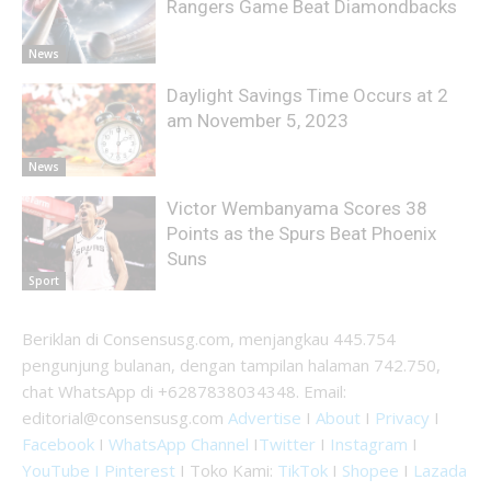
Rangers Game Beat Diamondbacks
News
Daylight Savings Time Occurs at 2
am November 5, 2023
News
Victor Wembanyama Scores 38
Points as the Spurs Beat Phoenix
Suns
Sport
Beriklan di Consensusg.com, menjangkau 445.754
pengunjung bulanan, dengan tampilan halaman 742.750,
chat WhatsApp di +6287838034348. Email:
editorial@consensusg.com
Advertise
I
About
I
Privacy
I
Facebook
I
WhatsApp Channel
I
Twitter
I
Instagram
I
YouTube I
Pinterest
I Toko Kami:
TikTok
I
Shopee
I
Lazada