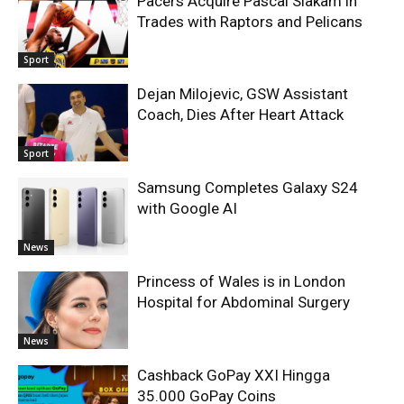
Pacers Acquire Pascal Siakam in
Trades with Raptors and Pelicans
Sport
Dejan Milojevic, GSW Assistant
Coach, Dies After Heart Attack
Sport
Samsung Completes Galaxy S24
with Google AI
News
Princess of Wales is in London
Hospital for Abdominal Surgery
News
Cashback GoPay XXI Hingga
35.000 GoPay Coins