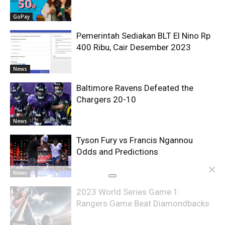
GoPay
Pemerintah Sediakan BLT El Nino Rp
400 Ribu, Cair Desember 2023
News
Baltimore Ravens Defeated the
Chargers 20-10
News
Tyson Fury vs Francis Ngannou
Odds and Predictions
News
2023 World Series Game 1:
Rangers Game Beat Diamondbacks
News