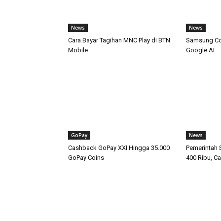
News
News
Cara Bayar Tagihan MNC Play di BTN
Samsung Com
Mobile
Google AI
GoPay
News
Cashback GoPay XXI Hingga 35.000
Pemerintah 
GoPay Coins
400 Ribu, C