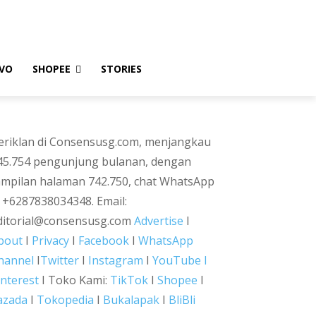
VO
SHOPEE
STORIES
eriklan di Consensusg.com, menjangkau
45.754 pengunjung bulanan, dengan
ampilan halaman 742.750, chat WhatsApp
i +6287838034348. Email:
ditorial@consensusg.com
Advertise
I
bout
I
Privacy
I
Facebook
I
WhatsApp
hannel
I
Twitter
I
Instagram
I
YouTube I
interest
I Toko Kami:
TikTok
I
Shopee
I
azada
I
Tokopedia
I
Bukalapak
I
BliBli