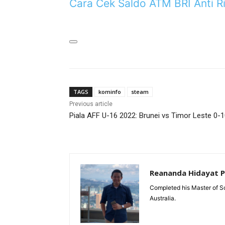
Cara Cek Saldo ATM BRI Anti R
TAGS
kominfo
steam
Previous article
Piala AFF U-16 2022: Brunei vs Timor Leste 0-
Reananda Hidayat 
Completed his Master of Sc
Australia.