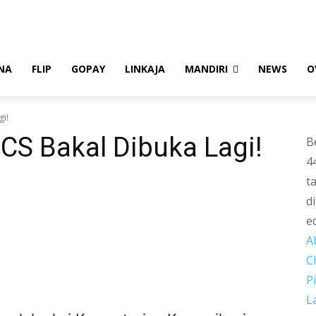
NA
FLIP
GOPAY
LINKAJA
MANDIRI
NEWS
O
gi!
CS Bakal Dibuka Lagi!
B
4
t
d
e
A
C
P
L