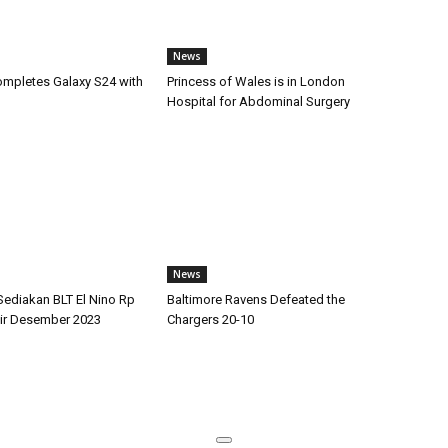
News
pletes Galaxy S24 with
Princess of Wales is in London
Hospital for Abdominal Surgery
News
Sediakan BLT El Nino Rp
Baltimore Ravens Defeated the
air Desember 2023
Chargers 20-10