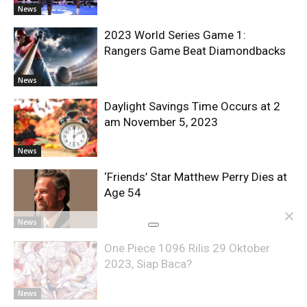
News
2023 World Series Game 1:
Rangers Game Beat Diamondbacks
News
Daylight Savings Time Occurs at 2
am November 5, 2023
News
‘Friends’ Star Matthew Perry Dies at
Age 54
News
One Piece 1096 Rilis 29 Oktober
2023, Siap Baca?
News