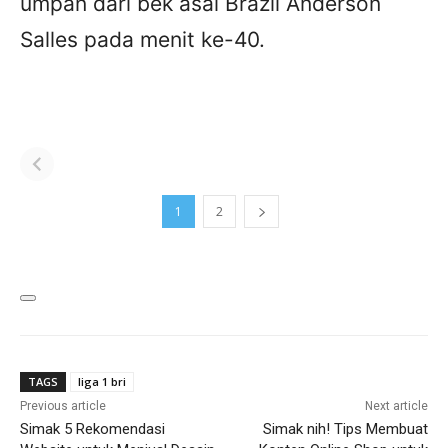
umpan dari bek asal Brazil Anderson
Salles pada menit ke-40.
Iowa vs LSU:
Former NFL
Bills
Caitlin Clark’s
Cornerback
Stefo
41 Points Put
Vonte Davis
Texan
Iowa to the
Found Dead in
2025
1
2
Final Four
Florida
Round
Pick
TAGS
liga 1 bri
Previous article
Next article
Simak 5 Rekomendasi
Simak nih! Tips Membuat