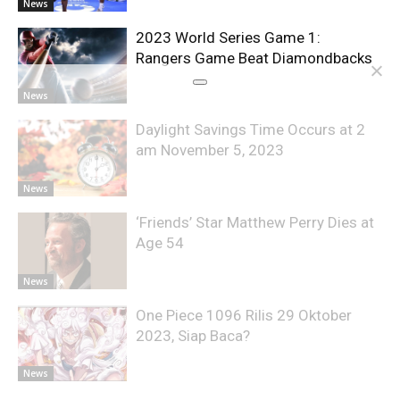
News
2023 World Series Game 1:
Rangers Game Beat Diamondbacks
News
Daylight Savings Time Occurs at 2
am November 5, 2023
News
‘Friends’ Star Matthew Perry Dies at
Age 54
News
One Piece 1096 Rilis 29 Oktober
2023, Siap Baca?
News