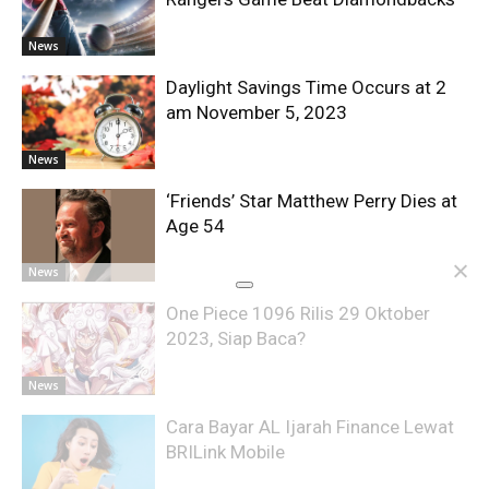
News
Daylight Savings Time Occurs at 2
am November 5, 2023
News
‘Friends’ Star Matthew Perry Dies at
Age 54
News
One Piece 1096 Rilis 29 Oktober
2023, Siap Baca?
News
Cara Bayar AL Ijarah Finance Lewat
BRILink Mobile