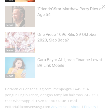
‘Friends’ Star Matthew Perry Dies at
Age 54
News
One Piece 1096 Rilis 29 Oktober
2023, Siap Baca?
News
Cara Bayar AL Ijarah Finance Lewat
BRILink Mobile
News
Beriklan di Consensusg.com, menjangkau 445.754
pengunjung bulanan, dengan tampilan halaman 742.750,
chat WhatsApp di +6287838034348. Email:
editorial@consensusg.com
Advertise
I
About
I
Privacy
I