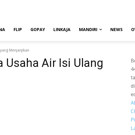
NA
FLIP
GOPAY
LINKAJA
MANDIRI
NEWS
O
 yang Menjanjikan
Usaha Air Isi Ulang
B
4
t
d
e
A
C
P
L