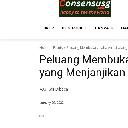
BRI
BTN MOBILE
CANVA
DA
Home
Bisnis
Peluang Membuka Usaha Air Isi Ulang
Peluang Membuka 
yang Menjanjikan
493
Kali Dibaca
January 29, 2022