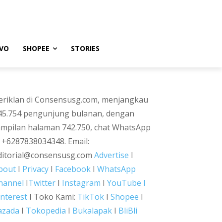
VO
SHOPEE
STORIES
eriklan di Consensusg.com, menjangkau
45.754 pengunjung bulanan, dengan
ampilan halaman 742.750, chat WhatsApp
i +6287838034348. Email:
ditorial@consensusg.com
Advertise
I
bout
I
Privacy
I
Facebook
I
WhatsApp
hannel
I
Twitter
I
Instagram
I
YouTube I
interest
I Toko Kami:
TikTok
I
Shopee
I
azada
I
Tokopedia
I
Bukalapak
I
BliBli