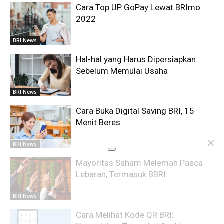
Cara Top UP GoPay Lewat BRImo
2022
BRI News
Hal-hal yang Harus Dipersiapkan
Sebelum Memulai Usaha
BRI News
Cara Buka Digital Saving BRI, 15
Menit Beres
BRI News
Mayoritas Saham Melemah Pasca
Lebaran, Termasuk BBRI
BRI News
Cara Melihat Kode QR BRI: