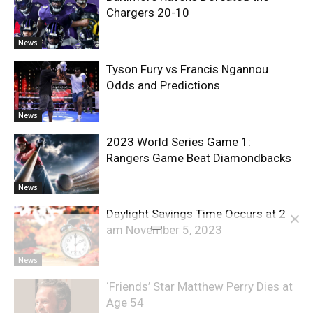
Chargers 20-10
News
Tyson Fury vs Francis Ngannou
Odds and Predictions
News
2023 World Series Game 1:
Rangers Game Beat Diamondbacks
News
Daylight Savings Time Occurs at 2
am November 5, 2023
News
‘Friends’ Star Matthew Perry Dies at
Age 54