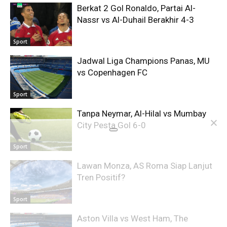
Berkat 2 Gol Ronaldo, Partai Al-
Nassr vs Al-Duhail Berakhir 4-3
Sport
Jadwal Liga Champions Panas, MU
vs Copenhagen FC
Sport
Tanpa Neymar, Al-Hilal vs Mumbay
City Pesta Gol 6-0
Sport
Lawan Monza, AS Roma Siap Lanjut
Tren Positif?
Sport
Aston Villa vs West Ham, The