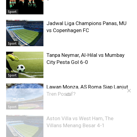
Sport
Jadwal Liga Champions Panas, MU
vs Copenhagen FC
Sport
Tanpa Neymar, Al-Hilal vs Mumbay
City Pesta Gol 6-0
Sport
Lawan Monza, AS Roma Siap Lanjut
Tren Positif?
Sport
Aston Villa vs West Ham, The
Villans Menang Besar 4-1