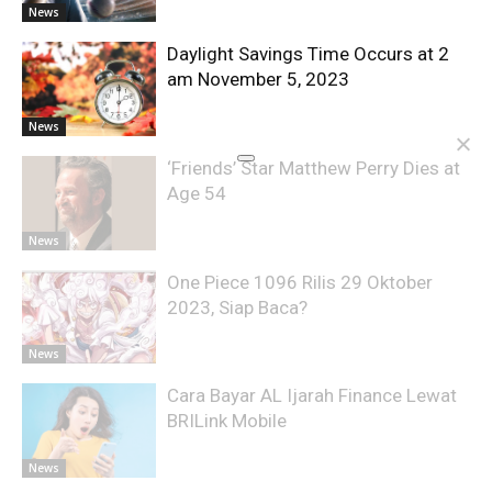
News
Daylight Savings Time Occurs at 2
am November 5, 2023
News
‘Friends’ Star Matthew Perry Dies at
Age 54
News
One Piece 1096 Rilis 29 Oktober
2023, Siap Baca?
News
Cara Bayar AL Ijarah Finance Lewat
BRILink Mobile
News