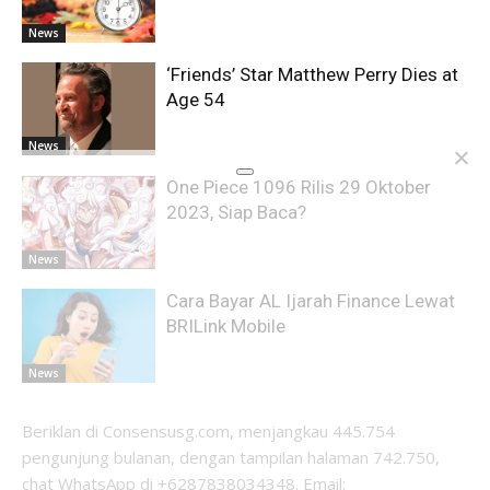
News
‘Friends’ Star Matthew Perry Dies at
Age 54
News
One Piece 1096 Rilis 29 Oktober
2023, Siap Baca?
News
Cara Bayar AL Ijarah Finance Lewat
BRILink Mobile
News
Beriklan di Consensusg.com, menjangkau 445.754
pengunjung bulanan, dengan tampilan halaman 742.750,
chat WhatsApp di +6287838034348. Email: