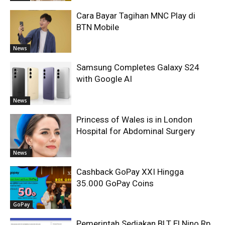
Cara Bayar Tagihan MNC Play di
BTN Mobile
News
Samsung Completes Galaxy S24
with Google AI
News
Princess of Wales is in London
Hospital for Abdominal Surgery
News
Cashback GoPay XXI Hingga
35.000 GoPay Coins
GoPay
Pemerintah Sediakan BLT El Nino Rp