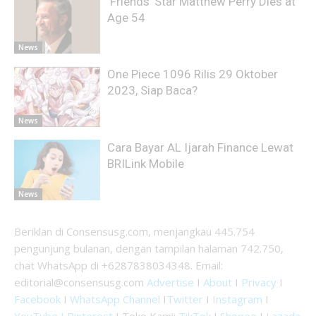
‘Friends’ Star Matthew Perry Dies at
Age 54
News
One Piece 1096 Rilis 29 Oktober
2023, Siap Baca?
News
Cara Bayar AL Ijarah Finance Lewat
BRILink Mobile
News
Beriklan di Consensusg.com, menjangkau 445.754
pengunjung bulanan, dengan tampilan halaman 742.750,
chat WhatsApp di +6287838034348. Email:
editorial@consensusg.com
Advertise
I
About
I
Privacy
I
Facebook
I
WhatsApp Channel
I
Twitter
I
Instagram
I
YouTube I
Pinterest
I Toko Kami:
TikTok
I
Shopee
I
Lazada