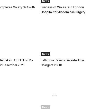
News
pletes Galaxy S24 with
Princess of Wales is in London
Hospital for Abdominal Surgery
News
Sediakan BLT El Nino Rp
Baltimore Ravens Defeated the
air Desember 2023
Chargers 20-10
News