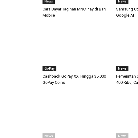
News
News
Cara Bayar Tagihan MNC Play di BTN
Samsung Com
Mobile
Google AI
GoPay
News
Cashback GoPay XXI Hingga 35.000
Pemerintah 
GoPay Coins
400 Ribu, C
News
News