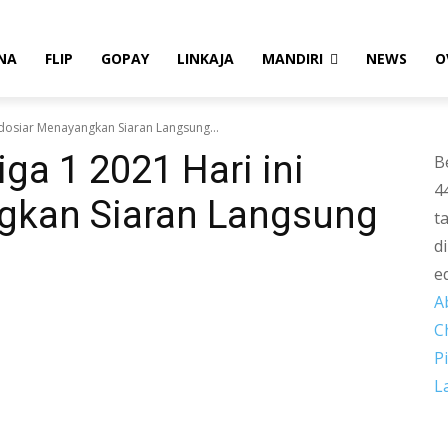
NA
FLIP
GOPAY
LINKAJA
MANDIRI
NEWS
O
Indosiar Menayangkan Siaran Langsung...
ga 1 2021 Hari ini
B
4
gkan Siaran Langsung
t
d
e
A
C
P
L