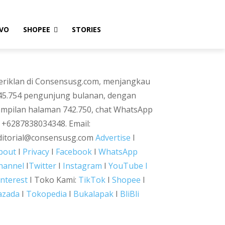
VO
SHOPEE
STORIES
eriklan di Consensusg.com, menjangkau
45.754 pengunjung bulanan, dengan
ampilan halaman 742.750, chat WhatsApp
i +6287838034348. Email:
ditorial@consensusg.com
Advertise
I
bout
I
Privacy
I
Facebook
I
WhatsApp
hannel
I
Twitter
I
Instagram
I
YouTube I
interest
I Toko Kami:
TikTok
I
Shopee
I
azada
I
Tokopedia
I
Bukalapak
I
BliBli