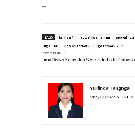
TAGS
bri liga 1
jadwal liga hari ini
jadwal liga
liga 1 bri
liga bri terbaru
liga terbaru 2021
Previous article
Lima Risiko Kejahatan Siber di Industri Perbank
Yurlinda Tangnga
Menyelesaikan S1 FKIP di 