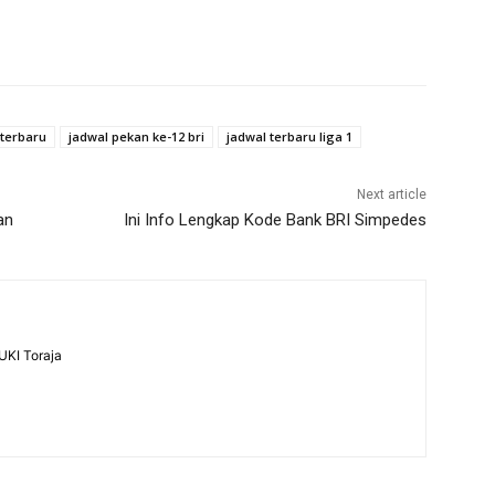
 terbaru
jadwal pekan ke-12 bri
jadwal terbaru liga 1
Next article
an
Ini Info Lengkap Kode Bank BRI Simpedes
UKI Toraja