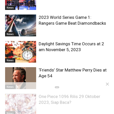
News
2023 World Series Game 1:
Rangers Game Beat Diamondbacks
News
Daylight Savings Time Occurs at 2
am November 5, 2023
News
‘Friends’ Star Matthew Perry Dies at
Age 54
News
One Piece 1096 Rilis 29 Oktober
2023, Siap Baca?
News