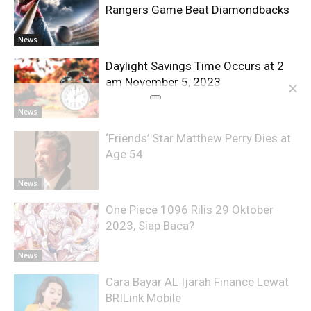
Rangers Game Beat Diamondbacks
News
Daylight Savings Time Occurs at 2
am November 5, 2023
News
‘Friends’ Star Matthew Perry Dies at
Age 54
News
One Piece 1096 Rilis 29 Oktober
2023, Siap Baca?
News
Cara Bayar AL Ijarah Finance Lewat
BRILink Mobile