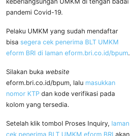
keberlangsungan UMKM di tengah badai
pandemi Covid-19.
Pelaku UMKM yang sudah mendaftar
bisa
segera cek penerima BLT UMKM
eform BRI di laman eform.bri.co.id/bpum
.
Silakan buka
website
eform.bri.co.id/bpum, lalu
masukkan
nomor KTP
dan kode verifikasi pada
kolom yang tersedia.
Setelah klik tombol Proses Inquiry,
laman
cek penerima BLT UMKM eform BRI
akan