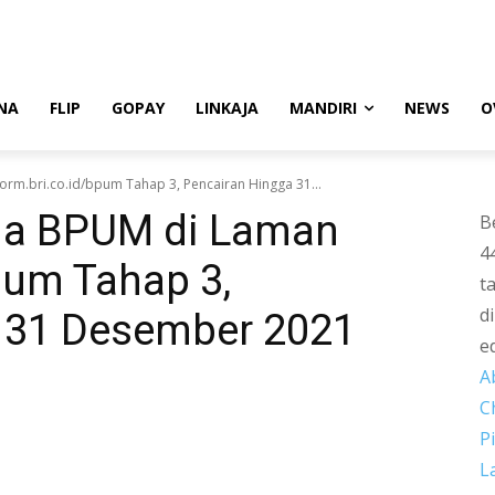
NA
FLIP
GOPAY
LINKAJA
MANDIRI
NEWS
O
rm.bri.co.id/bpum Tahap 3, Pencairan Hingga 31...
ma BPUM di Laman
B
4
pum Tahap 3,
t
d
 31 Desember 2021
e
A
C
P
L