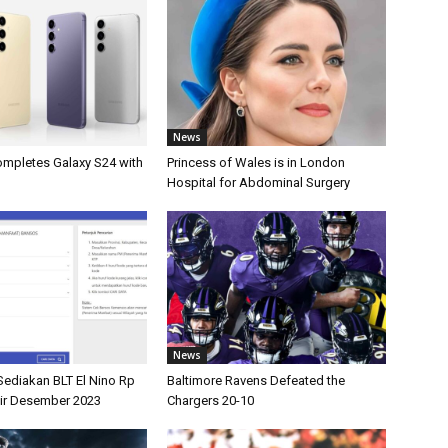
News
pletes Galaxy S24 with
Princess of Wales is in London
Hospital for Abdominal Surgery
News
Sediakan BLT El Nino Rp
Baltimore Ravens Defeated the
air Desember 2023
Chargers 20-10