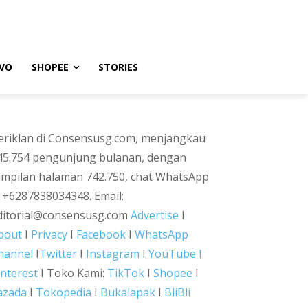
VO
SHOPEE
STORIES
eriklan di Consensusg.com, menjangkau
45.754 pengunjung bulanan, dengan
ampilan halaman 742.750, chat WhatsApp
i +6287838034348. Email:
ditorial@consensusg.com
Advertise
I
bout
I
Privacy
I
Facebook
I
WhatsApp
hannel
I
Twitter
I
Instagram
I
YouTube I
interest
I Toko Kami:
TikTok
I
Shopee
I
azada
I
Tokopedia
I
Bukalapak
I
BliBli