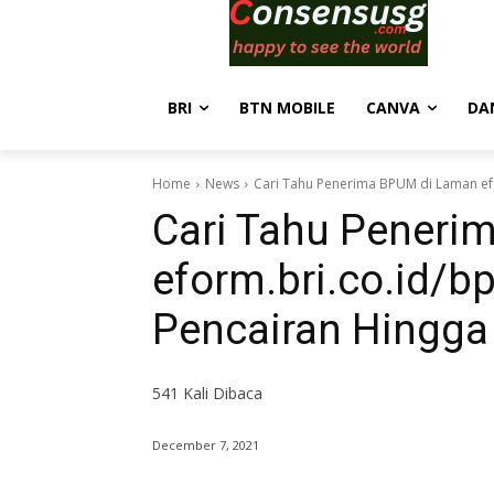
BRI
BTN MOBILE
CANVA
DA
Home
News
Cari Tahu Penerima BPUM di Laman efo
Cari Tahu Peneri
eform.bri.co.id/b
Pencairan Hingga
541
Kali Dibaca
December 7, 2021