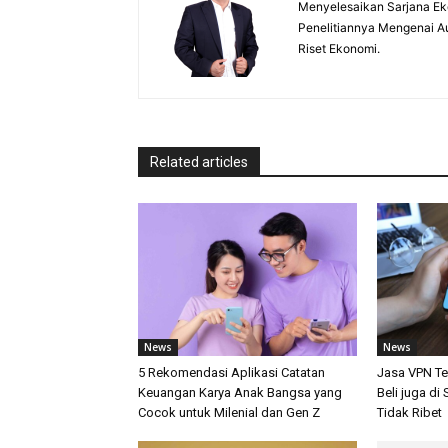
Menyelesaikan Sarjana Ek
Penelitiannya Mengenai A
Riset Ekonomi.
Related articles
News
News
5 Rekomendasi Aplikasi Catatan
Jasa VPN Te
Keuangan Karya Anak Bangsa yang
Beli juga d
Cocok untuk Milenial dan Gen Z
Tidak Ribet