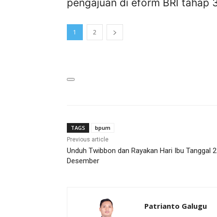
pengajuan di eform BRI tahap 
1
2
TAGS
bpum
Previous article
Unduh Twibbon dan Rayakan Hari Ibu Tanggal 2
Desember
Patrianto Galugu