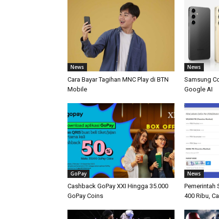
News
News
Cara Bayar Tagihan MNC Play di BTN
Samsung Com
Mobile
Google AI
GoPay
News
Cashback GoPay XXI Hingga 35.000
Pemerintah 
GoPay Coins
400 Ribu, C