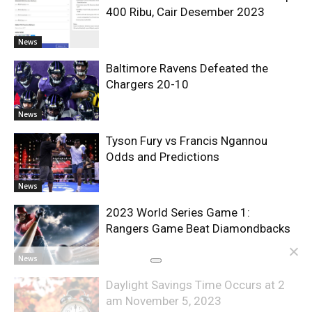
400 Ribu, Cair Desember 2023
News
Baltimore Ravens Defeated the
Chargers 20-10
News
Tyson Fury vs Francis Ngannou
Odds and Predictions
News
2023 World Series Game 1:
Rangers Game Beat Diamondbacks
News
Daylight Savings Time Occurs at 2
am November 5, 2023