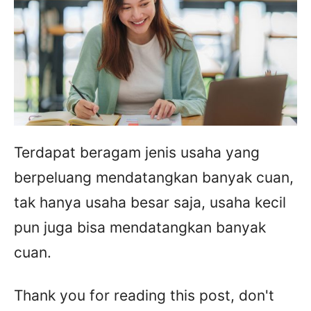
Terdapat beragam jenis usaha yang
berpeluang mendatangkan banyak cuan,
tak hanya usaha besar saja, usaha kecil
pun juga bisa mendatangkan banyak
cuan.
Thank you for reading this post, don't