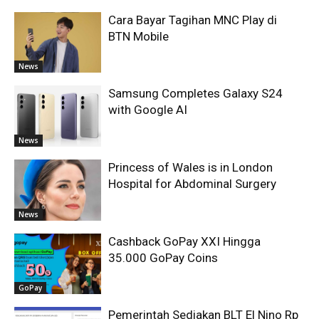
Cara Bayar Tagihan MNC Play di
BTN Mobile
News
Samsung Completes Galaxy S24
with Google AI
News
Princess of Wales is in London
Hospital for Abdominal Surgery
News
Cashback GoPay XXI Hingga
35.000 GoPay Coins
GoPay
Pemerintah Sediakan BLT El Nino Rp