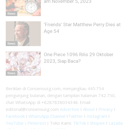
am November 5, 2023
News
‘Friends’ Star Matthew Perry Dies at
Age 54
News
One Piece 1096 Rilis 29 Oktober
2023, Siap Baca?
News
Beriklan di Consensusg.com, menjangkau 445.754
pengunjung bulanan, dengan tampilan halaman 742.750,
chat WhatsApp di +6287838034348. Email:
editorial@consensusg.com
Advertise
I
About
I
Privacy
I
Facebook
I
WhatsApp Channel
I
Twitter
I
Instagram
I
YouTube I
Pinterest
I Toko Kami:
TikTok
I
Shopee
I
Lazada