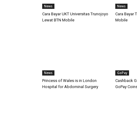
News
News
Cara Bayar UKT Universitas Trunojoyo
Cara Bayar 
Lewat BTN Mobile
Mobile
News
GoPay
Princess of Wales is in London
Cashback Go
Hospital for Abdominal Surgery
GoPay Coin