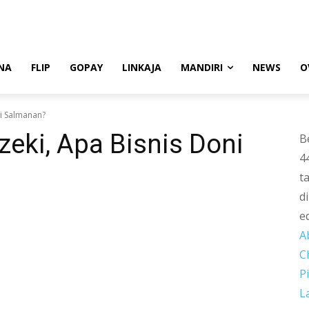
NA
FLIP
GOPAY
LINKAJA
MANDIRI
NEWS
O
ni Salmanan?
zeki, Apa Bisnis Doni
B
4
t
d
e
A
C
P
L