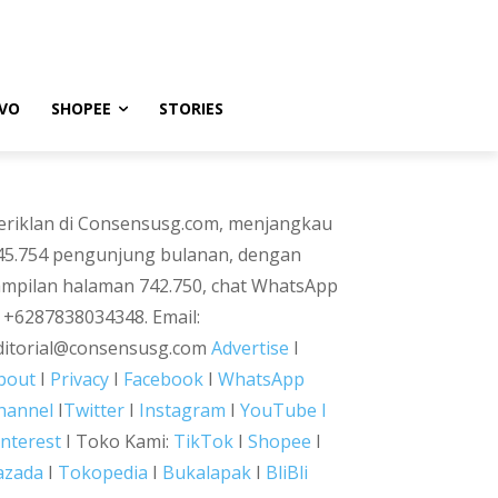
VO
SHOPEE
STORIES
eriklan di Consensusg.com, menjangkau
45.754 pengunjung bulanan, dengan
ampilan halaman 742.750, chat WhatsApp
i +6287838034348. Email:
ditorial@consensusg.com
Advertise
I
bout
I
Privacy
I
Facebook
I
WhatsApp
hannel
I
Twitter
I
Instagram
I
YouTube I
interest
I Toko Kami:
TikTok
I
Shopee
I
azada
I
Tokopedia
I
Bukalapak
I
BliBli