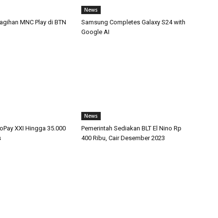
News
Tagihan MNC Play di BTN
Samsung Completes Galaxy S24 with
Google AI
News
Pay XXI Hingga 35.000
Pemerintah Sediakan BLT El Nino Rp
s
400 Ribu, Cair Desember 2023