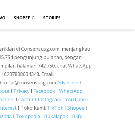
VO
SHOPEE
STORIES
eriklan di Consensusg.com, menjangkau
45.754 pengunjung bulanan, dengan
ampilan halaman 742.750, chat WhatsApp
i +6287838034348. Email:
ditorial@consensusg.com
Advertise
I
bout
I
Privacy
I
Facebook
I
WhatsApp
hannel
I
Twitter
I
Instagram
I
YouTube I
interest
I Toko Kami:
TikTok
I
Shopee
I
azada
I
Tokopedia
I
Bukalapak
I
BliBli