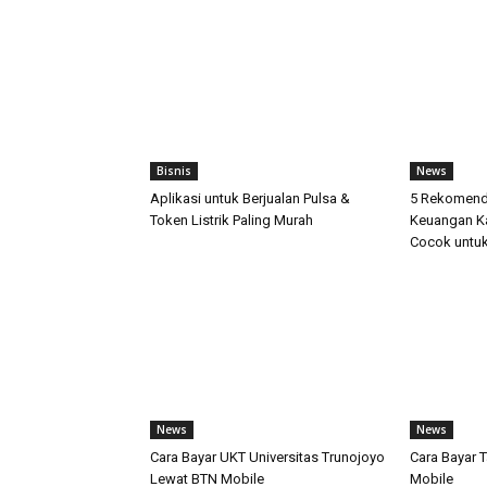
Bisnis
News
Aplikasi untuk Berjualan Pulsa &
5 Rekomenda
Token Listrik Paling Murah
Keuangan K
Cocok untuk
News
News
Cara Bayar UKT Universitas Trunojoyo
Cara Bayar 
Lewat BTN Mobile
Mobile