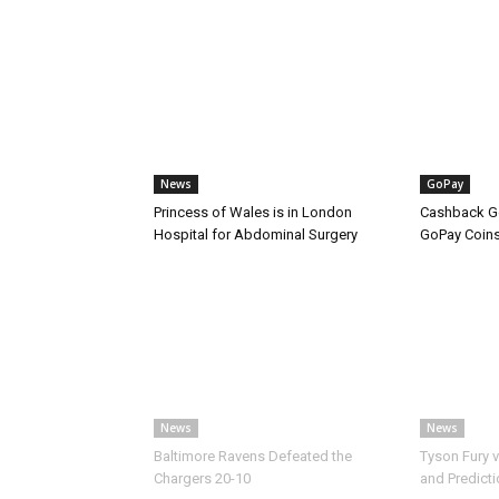
News
GoPay
Princess of Wales is in London
Cashback Go
Hospital for Abdominal Surgery
GoPay Coin
News
News
Baltimore Ravens Defeated the
Tyson Fury 
Chargers 20-10
and Predict