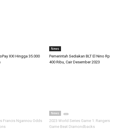
News
Pay XXI Hingga 35.000
Pemerintah Sediakan BLT El Nino Rp
s
400 Ribu, Cair Desember 2023
News
vs Francis Ngannou Odds
2023 World Series Game 1: Rangers
ions
Game Beat Diamondbacks