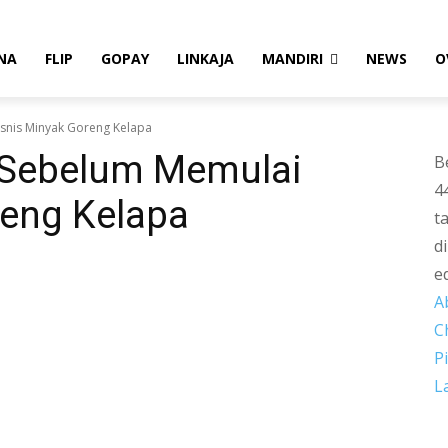
NA
FLIP
GOPAY
LINKAJA
MANDIRI
NEWS
O
snis Minyak Goreng Kelapa
 Sebelum Memulai
B
4
reng Kelapa
t
d
e
A
C
P
L