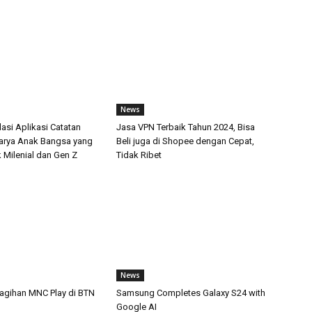
News
si Aplikasi Catatan
Jasa VPN Terbaik Tahun 2024, Bisa
arya Anak Bangsa yang
Beli juga di Shopee dengan Cepat,
 Milenial dan Gen Z
Tidak Ribet
News
Tagihan MNC Play di BTN
Samsung Completes Galaxy S24 with
Google AI