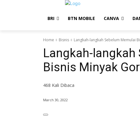
BRI
BTN MOBILE
CANVA
DA
Home
Bisnis
Langkah-langkah Sebelum Memulai Bi
Langkah-langkah
Bisnis Minyak Go
468
Kali Dibaca
March 30, 2022