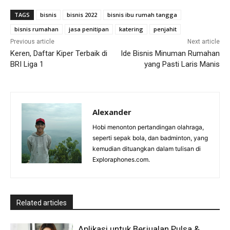
TAGS
bisnis
bisnis 2022
bisnis ibu rumah tangga
bisnis rumahan
jasa penitipan
katering
penjahit
Previous article
Next article
Keren, Daftar Kiper Terbaik di
Ide Bisnis Minuman Rumahan
BRI Liga 1
yang Pasti Laris Manis
Alexander
Hobi menonton pertandingan olahraga,
seperti sepak bola, dan badminton, yang
kemudian dituangkan dalam tulisan di
Exploraphones.com.
Related articles
Aplikasi untuk Berjualan Pulsa &