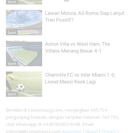
Sport
Lawan Monza, AS Roma Siap Lanjut
Tren Positif?
Sport
Aston Villa vs West Ham, The
Villans Menang Besar 4-1
Sport
Charlotte FC vs Inter Miami 1-0,
Lionel Messi Keok Lagi
Sport
Beriklan di Consensusg.com, menjangkau 445.754
pengunjung bulanan, dengan tampilan halaman 742.750,
chat WhatsApp di +6287838034348. Email:
editorial@consensusg.com
Advertise
I
About
I
Privacy
I