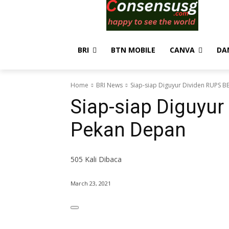
BRI
BTN MOBILE
CANVA
DA
Home
BRI News
Siap-siap Diguyur Dividen RUPS 
Siap-siap Diguyur
Pekan Depan
505
Kali Dibaca
March 23, 2021