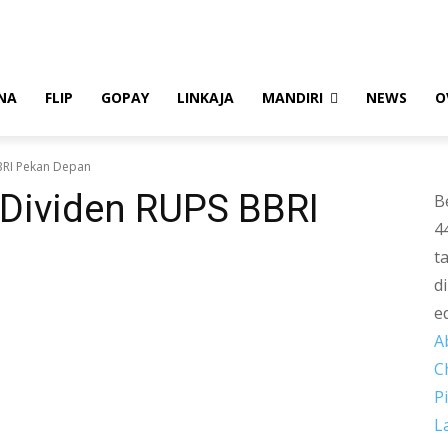
NA
FLIP
GOPAY
LINKAJA
MANDIRI
NEWS
O
BBRI Pekan Depan
 Dividen RUPS BBRI
B
4
t
d
e
A
C
P
L