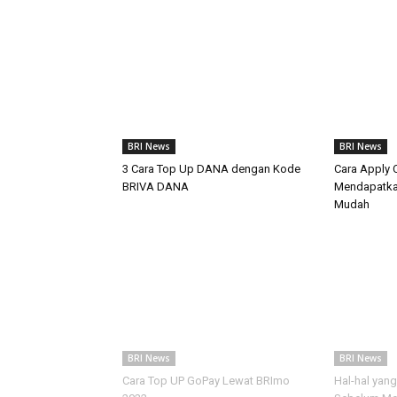
BRI News
BRI News
3 Cara Top Up DANA dengan Kode
Cara Apply C
BRIVA DANA
Mendapatka
Mudah
BRI News
BRI News
Cara Top UP GoPay Lewat BRImo
Hal-hal yan