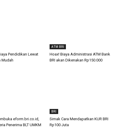
ATM BRI
Biaya Pendidikan Lewat
Hoax! Biaya Administrasi ATM Bank
n Mudah
BRI akan Dikenakan Rp150.000
BRI
buka eform.bri.co.id,
Simak Cara Mendapatkan KUR BRI
teria Penerima BLT UMKM
Rp100 Juta