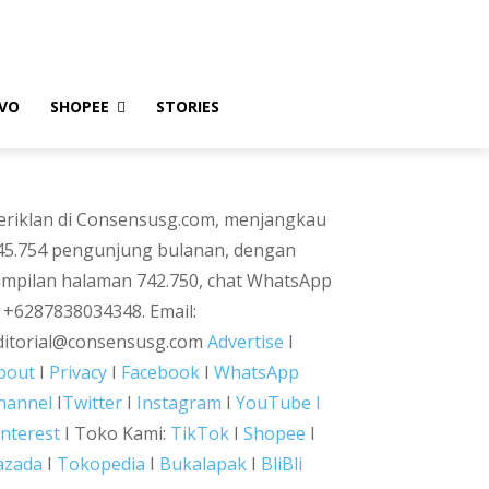
VO
SHOPEE
STORIES
eriklan di Consensusg.com, menjangkau
45.754 pengunjung bulanan, dengan
ampilan halaman 742.750, chat WhatsApp
i +6287838034348. Email:
ditorial@consensusg.com
Advertise
I
bout
I
Privacy
I
Facebook
I
WhatsApp
hannel
I
Twitter
I
Instagram
I
YouTube I
interest
I Toko Kami:
TikTok
I
Shopee
I
azada
I
Tokopedia
I
Bukalapak
I
BliBli