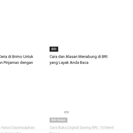
BRI
eria di Brimo Untuk
Cara dan Alasan Menabung di BRI
n Pinjaman dengan
yang Layak Anda Baca
BRI News
g Harus Dipersiapkan
Cara Buka Digital Saving BRI, 15 Menit