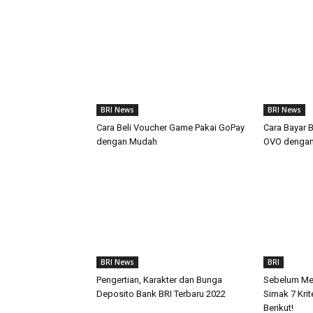
BRI News
BRI News
Cara Beli Voucher Game Pakai GoPay
Cara Bayar 
dengan Mudah
OVO denga
BRI News
BRI
Pengertian, Karakter dan Bunga
Sebelum Mem
Deposito Bank BRI Terbaru 2022
Simak 7 Kri
Berikut!