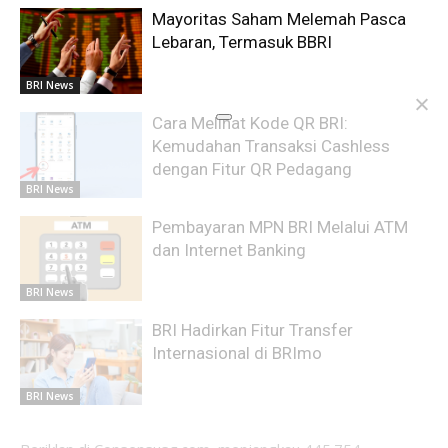
Mayoritas Saham Melemah Pasca
Lebaran, Termasuk BBRI
BRI News
Cara Melihat Kode QR BRI:
Kemudahan Transaksi Cashless
dengan Fitur QR Pedagang
BRI News
Pembayaran MPN BRI Melalui ATM
dan Internet Banking
BRI News
BRI Hadirkan Fitur Transfer
Internasional di BRImo
BRI News