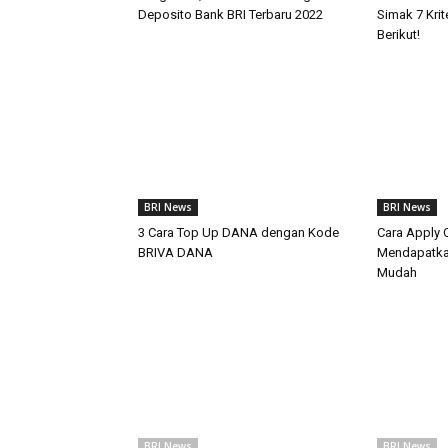
Deposito Bank BRI Terbaru 2022
Simak 7 Kri
Berikut!
BRI News
BRI News
3 Cara Top Up DANA dengan Kode
Cara Apply C
BRIVA DANA
Mendapatka
Mudah
BRI News
BRI News