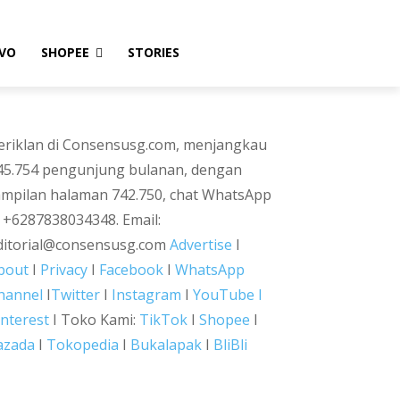
VO
SHOPEE
STORIES
eriklan di Consensusg.com, menjangkau
45.754 pengunjung bulanan, dengan
ampilan halaman 742.750, chat WhatsApp
i +6287838034348. Email:
ditorial@consensusg.com
Advertise
I
bout
I
Privacy
I
Facebook
I
WhatsApp
hannel
I
Twitter
I
Instagram
I
YouTube I
interest
I Toko Kami:
TikTok
I
Shopee
I
azada
I
Tokopedia
I
Bukalapak
I
BliBli