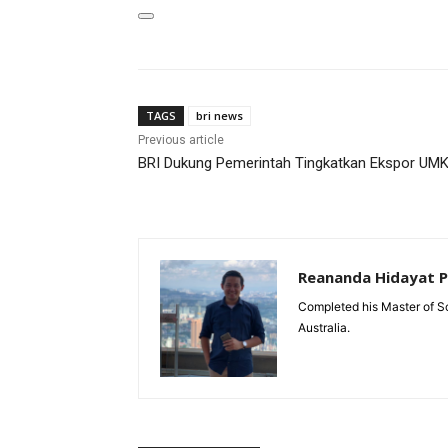
TAGS
bri news
Previous article
BRI Dukung Pemerintah Tingkatkan Ekspor UM
Reananda Hidayat 
Completed his Master of Sc
Australia.