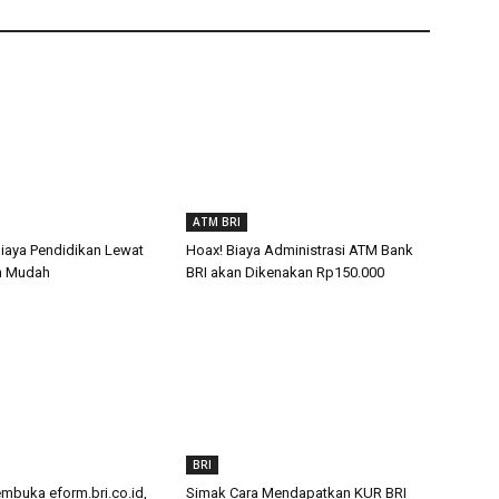
ATM BRI
Biaya Pendidikan Lewat
Hoax! Biaya Administrasi ATM Bank
n Mudah
BRI akan Dikenakan Rp150.000
BRI
buka eform.bri.co.id,
Simak Cara Mendapatkan KUR BRI