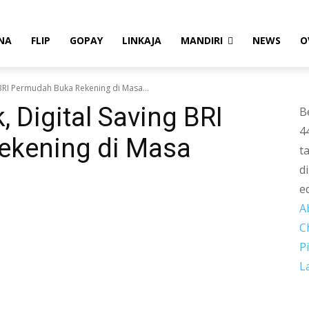
NA
FLIP
GOPAY
LINKAJA
MANDIRI
NEWS
O
 BRI Permudah Buka Rekening di Masa...
 Digital Saving BRI
B
4
ekening di Masa
t
d
e
A
C
P
L