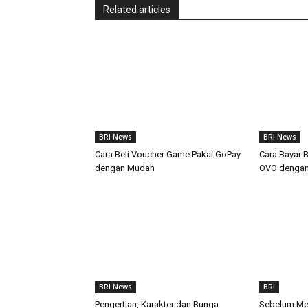
Related articles
BRI News
BRI News
Cara Beli Voucher Game Pakai GoPay
Cara Bayar 
dengan Mudah
OVO denga
BRI News
BRI
Pengertian, Karakter dan Bunga
Sebelum Mem