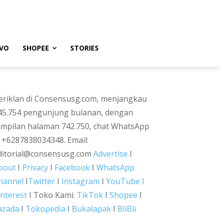
VO
SHOPEE
STORIES
eriklan di Consensusg.com, menjangkau
45.754 pengunjung bulanan, dengan
ampilan halaman 742.750, chat WhatsApp
i +6287838034348. Email:
ditorial@consensusg.com
Advertise
I
bout
I
Privacy
I
Facebook
I
WhatsApp
hannel
I
Twitter
I
Instagram
I
YouTube I
interest
I Toko Kami:
TikTok
I
Shopee
I
azada
I
Tokopedia
I
Bukalapak
I
BliBli