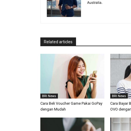
Australia.
Related articles
BRI News
BRI News
Cara Beli Voucher Game Pakai GoPay
Cara Bayar 
dengan Mudah
OVO denga