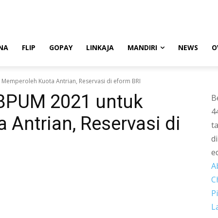
NA
FLIP
GOPAY
LINKAJA
MANDIRI
NEWS
O
Memperoleh Kuota Antrian, Reservasi di eform BRI
 BPUM 2021 untuk
B
4
Antrian, Reservasi di
t
d
e
A
C
P
L