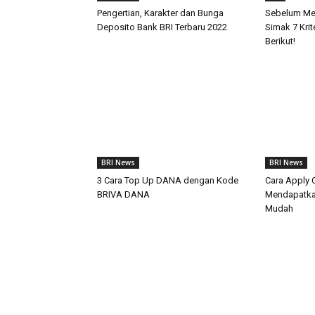
Pengertian, Karakter dan Bunga
Sebelum Mem
Deposito Bank BRI Terbaru 2022
Simak 7 Kri
Berikut!
BRI News
BRI News
3 Cara Top Up DANA dengan Kode
Cara Apply C
BRIVA DANA
Mendapatka
Mudah