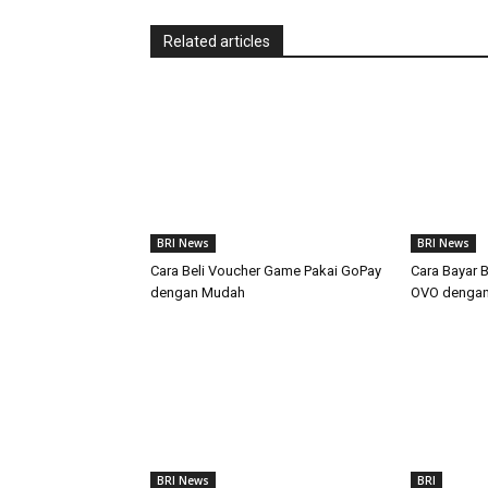
Related articles
BRI News
BRI News
Cara Beli Voucher Game Pakai GoPay
Cara Bayar 
dengan Mudah
OVO denga
BRI News
BRI