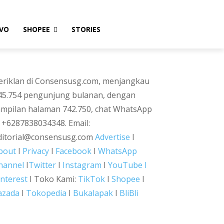
VO
SHOPEE
STORIES
eriklan di Consensusg.com, menjangkau
45.754 pengunjung bulanan, dengan
ampilan halaman 742.750, chat WhatsApp
i +6287838034348. Email:
ditorial@consensusg.com
Advertise
I
bout
I
Privacy
I
Facebook
I
WhatsApp
hannel
I
Twitter
I
Instagram
I
YouTube I
interest
I Toko Kami:
TikTok
I
Shopee
I
azada
I
Tokopedia
I
Bukalapak
I
BliBli