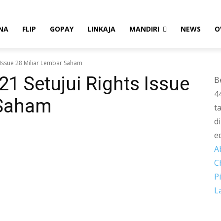
NA
FLIP
GOPAY
LINKAJA
MANDIRI
NEWS
O
s Issue 28 Miliar Lembar Saham
21 Setujui Rights Issue
B
4
 Saham
t
d
e
A
C
P
L