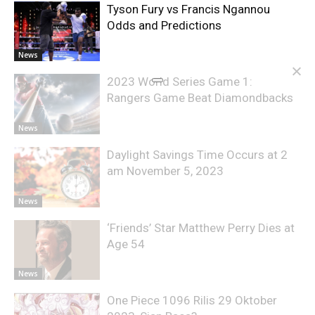
Tyson Fury vs Francis Ngannou
Odds and Predictions
News
2023 World Series Game 1:
Rangers Game Beat Diamondbacks
News
Daylight Savings Time Occurs at 2
am November 5, 2023
News
‘Friends’ Star Matthew Perry Dies at
Age 54
News
One Piece 1096 Rilis 29 Oktober