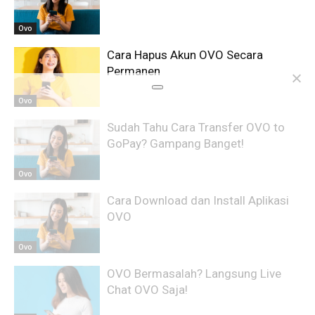
Ovo
Cara Hapus Akun OVO Secara
Permanen
Ovo
Sudah Tahu Cara Transfer OVO to
GoPay? Gampang Banget!
Ovo
Cara Download dan Install Aplikasi
OVO
Ovo
OVO Bermasalah? Langsung Live
Chat OVO Saja!