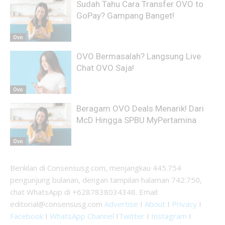
Sudah Tahu Cara Transfer OVO to
GoPay? Gampang Banget!
Ovo
OVO Bermasalah? Langsung Live
Chat OVO Saja!
Ovo
Beragam OVO Deals Menarik! Dari
McD Hingga SPBU MyPertamina
Ovo
Beriklan di Consensusg.com, menjangkau 445.754
pengunjung bulanan, dengan tampilan halaman 742.750,
chat WhatsApp di +6287838034348. Email:
editorial@consensusg.com
Advertise
I
About
I
Privacy
I
Facebook
I
WhatsApp Channel
I
Twitter
I
Instagram
I