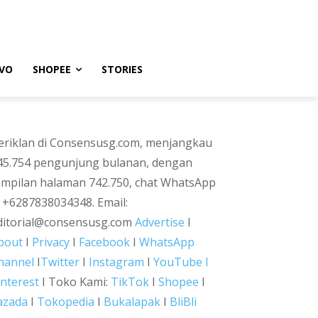
VO
SHOPEE
STORIES
eriklan di Consensusg.com, menjangkau
45.754 pengunjung bulanan, dengan
ampilan halaman 742.750, chat WhatsApp
i +6287838034348. Email:
ditorial@consensusg.com
Advertise
I
bout
I
Privacy
I
Facebook
I
WhatsApp
hannel
I
Twitter
I
Instagram
I
YouTube I
interest
I Toko Kami:
TikTok
I
Shopee
I
azada
I
Tokopedia
I
Bukalapak
I
BliBli