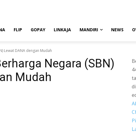
NA
FLIP
GOPAY
LINKAJA
MANDIRI
NEWS
O
SBN) Lewat DANA dengan Mudah
Berharga Negara (SBN)
B
4
gan Mudah
t
d
e
A
C
P
L