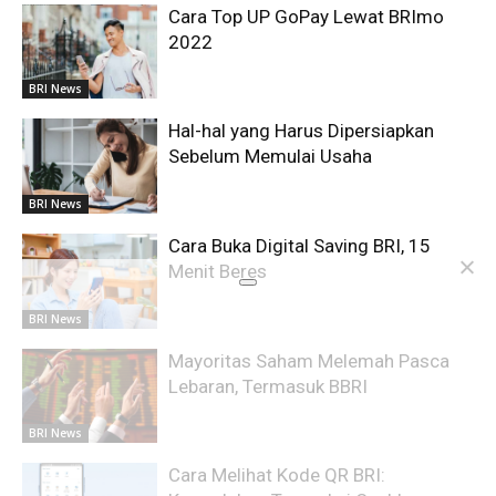
Cara Top UP GoPay Lewat BRImo
2022
BRI News
Hal-hal yang Harus Dipersiapkan
Sebelum Memulai Usaha
BRI News
Cara Buka Digital Saving BRI, 15
Menit Beres
BRI News
Mayoritas Saham Melemah Pasca
Lebaran, Termasuk BBRI
BRI News
Cara Melihat Kode QR BRI: