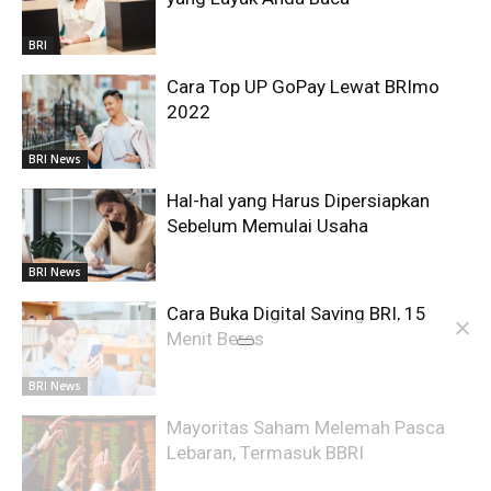
BRI
Cara Top UP GoPay Lewat BRImo
2022
BRI News
Hal-hal yang Harus Dipersiapkan
Sebelum Memulai Usaha
BRI News
Cara Buka Digital Saving BRI, 15
Menit Beres
BRI News
Mayoritas Saham Melemah Pasca
Lebaran, Termasuk BBRI