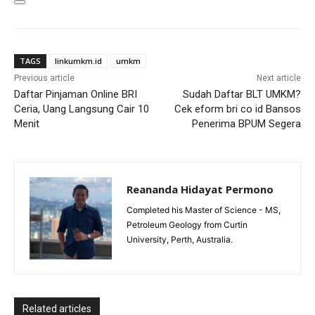
TAGS
linkumkm.id
umkm
Previous article
Next article
Daftar Pinjaman Online BRI
Sudah Daftar BLT UMKM?
Ceria, Uang Langsung Cair 10
Cek eform bri co id Bansos
Menit
Penerima BPUM Segera
Reananda Hidayat Permono
Completed his Master of Science - MS,
Petroleum Geology from Curtin
University, Perth, Australia.
Related articles