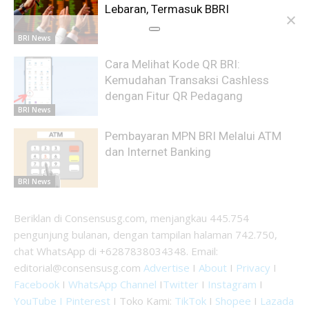
Lebaran, Termasuk BBRI
BRI News
Cara Melihat Kode QR BRI:
Kemudahan Transaksi Cashless
dengan Fitur QR Pedagang
BRI News
Pembayaran MPN BRI Melalui ATM
dan Internet Banking
BRI News
Beriklan di Consensusg.com, menjangkau 445.754
pengunjung bulanan, dengan tampilan halaman 742.750,
chat WhatsApp di +6287838034348. Email:
editorial@consensusg.com
Advertise
I
About
I
Privacy
I
Facebook
I
WhatsApp Channel
I
Twitter
I
Instagram
I
YouTube I
Pinterest
I Toko Kami:
TikTok
I
Shopee
I
Lazada