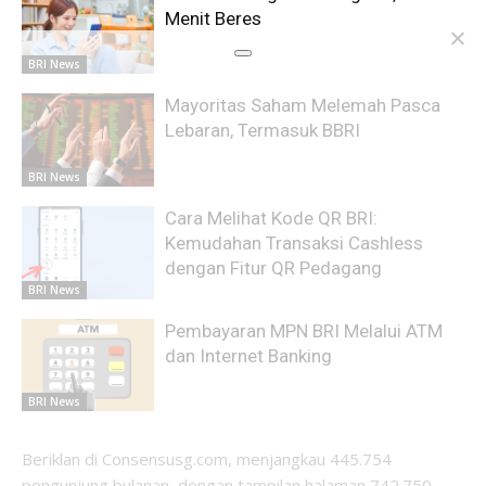
Menit Beres
BRI News
Mayoritas Saham Melemah Pasca
Lebaran, Termasuk BBRI
BRI News
Cara Melihat Kode QR BRI:
Kemudahan Transaksi Cashless
dengan Fitur QR Pedagang
BRI News
Pembayaran MPN BRI Melalui ATM
dan Internet Banking
BRI News
Beriklan di Consensusg.com, menjangkau 445.754
pengunjung bulanan, dengan tampilan halaman 742.750,