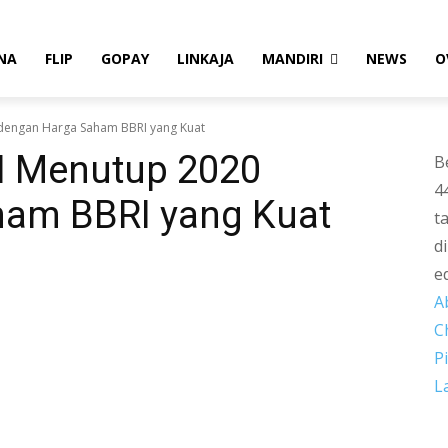
NA
FLIP
GOPAY
LINKAJA
MANDIRI
NEWS
O
dengan Harga Saham BBRI yang Kuat
I Menutup 2020
B
4
ham BBRI yang Kuat
t
d
e
A
C
P
L