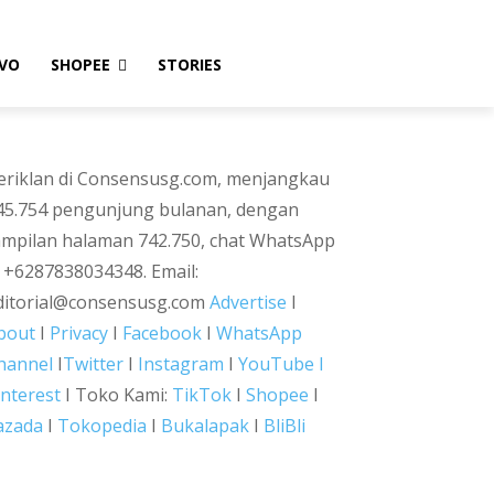
VO
SHOPEE
STORIES
eriklan di Consensusg.com, menjangkau
45.754 pengunjung bulanan, dengan
ampilan halaman 742.750, chat WhatsApp
i +6287838034348. Email:
ditorial@consensusg.com
Advertise
I
bout
I
Privacy
I
Facebook
I
WhatsApp
hannel
I
Twitter
I
Instagram
I
YouTube I
interest
I Toko Kami:
TikTok
I
Shopee
I
azada
I
Tokopedia
I
Bukalapak
I
BliBli