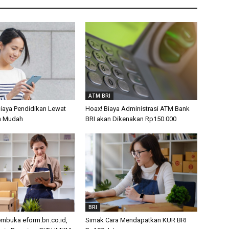
ATM BRI
Biaya Pendidikan Lewat
Hoax! Biaya Administrasi ATM Bank
n Mudah
BRI akan Dikenakan Rp150.000
BRI
buka eform.bri.co.id,
Simak Cara Mendapatkan KUR BRI