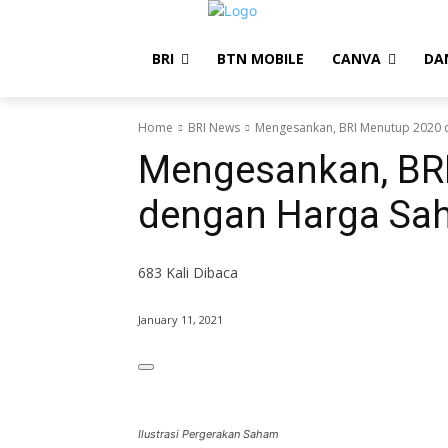
BRI
BTN MOBILE
CANVA
DA
Home
BRI News
Mengesankan, BRI Menutup 2020 
Mengesankan, BR
dengan Harga Sa
683
Kali Dibaca
January 11, 2021
Ilustrasi Pergerakan Saham