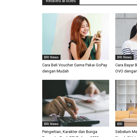
Related articles
BRI News
BRI News
Cara Beli Voucher Game Pakai GoPay
Cara Bayar 
dengan Mudah
OVO denga
BRI News
BRI
Pengertian, Karakter dan Bunga
Sebelum Mem