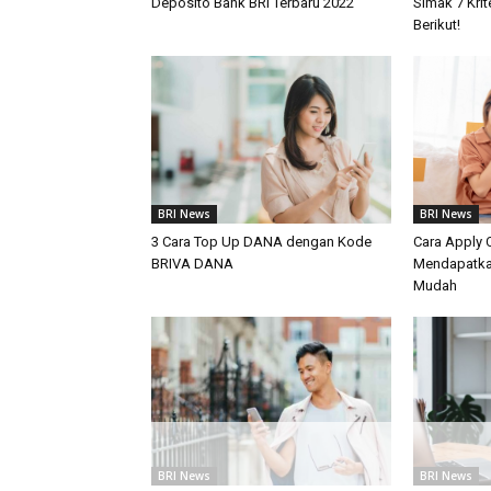
Deposito Bank BRI Terbaru 2022
Simak 7 Kri
Berikut!
BRI News
BRI News
3 Cara Top Up DANA dengan Kode
Cara Apply C
BRIVA DANA
Mendapatka
Mudah
BRI News
BRI News