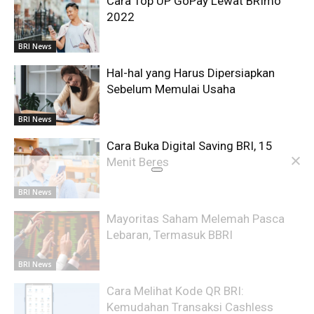
Cara Top UP GoPay Lewat BRImo
2022
BRI News
Hal-hal yang Harus Dipersiapkan
Sebelum Memulai Usaha
BRI News
Cara Buka Digital Saving BRI, 15
Menit Beres
BRI News
Mayoritas Saham Melemah Pasca
Lebaran, Termasuk BBRI
BRI News
Cara Melihat Kode QR BRI:
Kemudahan Transaksi Cashless