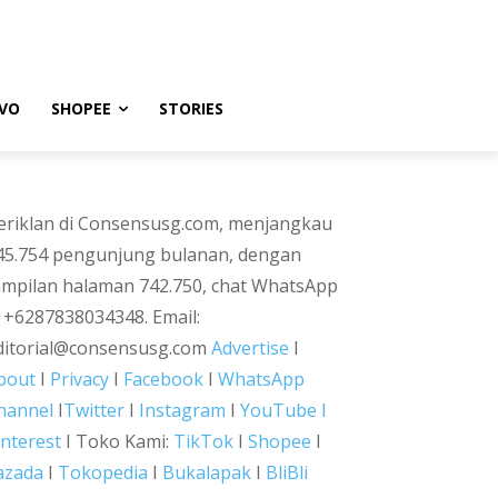
VO
SHOPEE
STORIES
eriklan di Consensusg.com, menjangkau
45.754 pengunjung bulanan, dengan
ampilan halaman 742.750, chat WhatsApp
i +6287838034348. Email:
ditorial@consensusg.com
Advertise
I
bout
I
Privacy
I
Facebook
I
WhatsApp
hannel
I
Twitter
I
Instagram
I
YouTube I
interest
I Toko Kami:
TikTok
I
Shopee
I
azada
I
Tokopedia
I
Bukalapak
I
BliBli