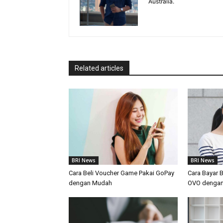
Australia.
Related articles
BRI News
BRI News
Cara Beli Voucher Game Pakai GoPay
Cara Bayar 
dengan Mudah
OVO denga