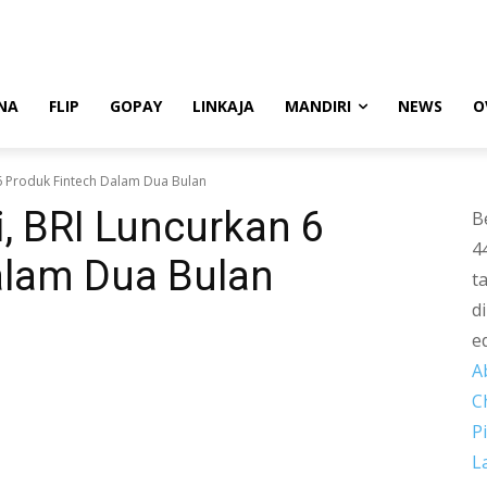
NA
FLIP
GOPAY
LINKAJA
MANDIRI
NEWS
O
6 Produk Fintech Dalam Dua Bulan
, BRI Luncurkan 6
B
4
alam Dua Bulan
t
d
e
A
C
P
L