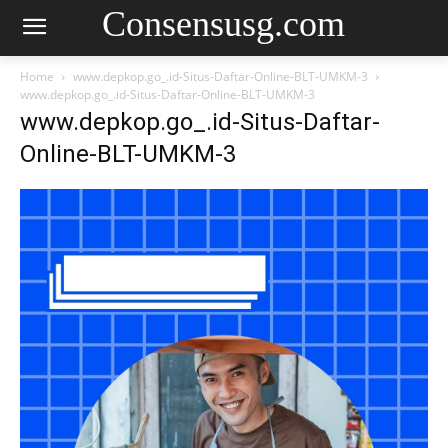
Consensusg.com
Home
www.depkop.go_.id-Situs-Daftar-Online-BLT-UMKM-3
www.depkop.go_.id-Situs-Daftar-Online-BLT-UMKM-3
www.depkop.go_.id-Situs-Daftar-
Online-BLT-UMKM-3