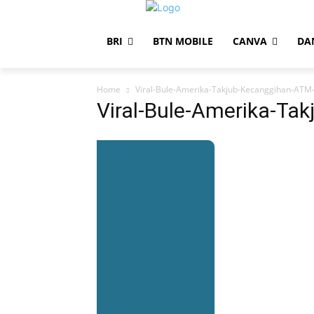
BRI
BTN MOBILE
CANVA
DA
Home
Viral-Bule-Amerika-Takjub-Kecanggihan-ATM-
Viral-Bule-Amerika-Ta