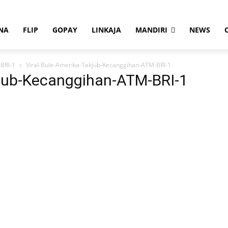
NA
FLIP
GOPAY
LINKAJA
MANDIRI
NEWS
BRI-1
Viral-Bule-Amerika-Takjub-Kecanggihan-ATM-BRI-1
kjub-Kecanggihan-ATM-BRI-1